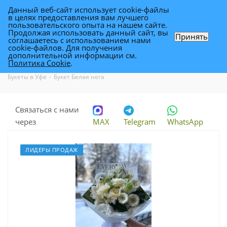
Данный веб-сайт использует cookie-файлы
0
в целях предоставления вам лучшего
пользовательского опыта на нашем сайте.
Продолжая использовать данный сайт, вы
Принять
соглашаетесь с использованием нами
Букет Белая нега
cookie-файлов. Для получения
дополнительной информации см.
Политика Cookie
.
Каталог
-
Каталог цветов в Уфе
-
Букеты и композиции в Уфе
-
Букеты в Уфе
-
Букет Белая нега
Связаться с нами
через
MAX
Telegram
WhatsApp
ЛИДЕРЫ ПРОДАЖ