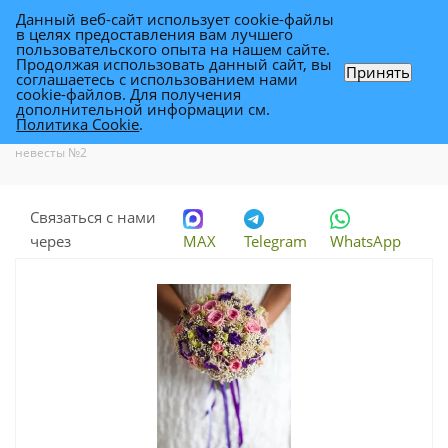
Данный веб-сайт использует cookie-файлы
0
в целях предоставления вам лучшего
пользовательского опыта на нашем сайте.
Продолжая использовать данный сайт, вы
Принять
соглашаетесь с использованием нами
Букет невесты №2
cookie-файлов. Для получения
дополнительной информации см.
Политика Cookie
.
Каталог
-
Каталог цветов в Уфе
-
Букет невесты в Уфе
-
Букет
невесты №2
Связаться с нами
через
MAX
Telegram
WhatsApp