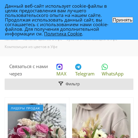
Данный веб-сайт использует cookie-файлы в
0
целях предоставления вам лучшего
пользовательского опыта на нашем сайте.
Продолжая использовать данный сайт, вы
Принять
соглашаетесь с использованием нами cookie-
Композиция из цветов в Уфе
файлов. Для получения дополнительной
информации см.
Политика Cookie
.
Каталог
-
Каталог цветов в Уфе
-
Букеты и композиции в Уфе
-
Композиция из цветов в Уфе
Связаться с нами
через
MAX
Telegram
WhatsApp
Фильтр
ЛИДЕРЫ ПРОДАЖ