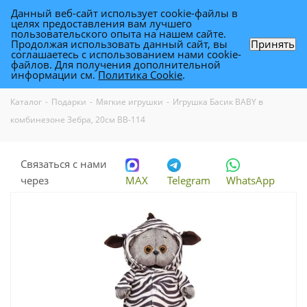
Данный веб-сайт использует cookie-файлы в
0
целях предоставления вам лучшего
пользовательского опыта на нашем сайте.
Продолжая использовать данный сайт, вы
Принять
соглашаетесь с использованием нами cookie-
Игрушка Басик BABY в комбинезоне
файлов. Для получения дополнительной
информации см.
Политика Cookie
.
Зебра, 20см BB-114
Каталог
-
Подарки
-
Мягкие игрушки
-
Игрушка Басик BABY в
комбинезоне Зебра, 20см BB-114
Связаться с нами
через
MAX
Telegram
WhatsApp