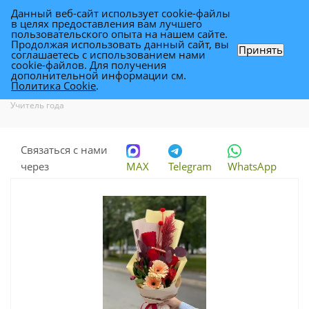
Данный веб-сайт использует cookie-файлы
0
в целях предоставления вам лучшего
пользовательского опыта на нашем сайте.
Продолжая использовать данный сайт, вы
Принять
соглашаетесь с использованием нами
Букет Учитель года
cookie-файлов. Для получения
дополнительной информации см.
Политика Cookie
.
Каталог
-
Каталог цветов в Уфе
-
Букеты для учителей в Уфе
-
Букет
Учитель года
Связаться с нами
через
MAX
Telegram
WhatsApp