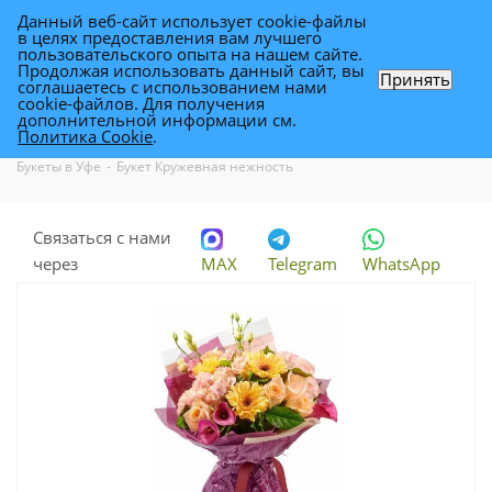
Данный веб-сайт использует cookie-файлы
0
в целях предоставления вам лучшего
пользовательского опыта на нашем сайте.
Продолжая использовать данный сайт, вы
Принять
соглашаетесь с использованием нами
Букет Кружевная нежность
cookie-файлов. Для получения
дополнительной информации см.
Политика Cookie
.
Каталог
-
Каталог цветов в Уфе
-
Букеты и композиции в Уфе
-
Букеты в Уфе
-
Букет Кружевная нежность
Связаться с нами
через
MAX
Telegram
WhatsApp