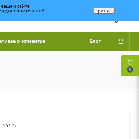
 нашем сайте.
ния дополнительной
Принять
Связаться по WhatsApp
+7 (989) 95-14-014
Звоните с 9:00 до 20:00
Связаться по Telegram
ативных клиентов
Блог
0
с 15/25