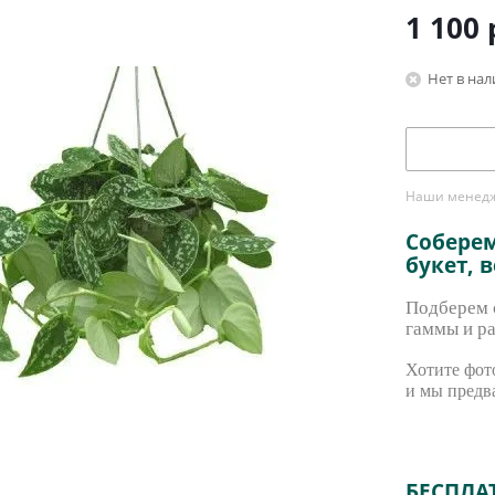
1 100
Нет в на
Наши менедже
Собере
букет, 
Подберем с
гаммы и ра
Хотите фото
и мы предв
БЕСПЛА