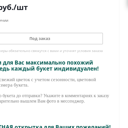
руб.
/шт
личии
Под заказ
ры обязательно свяжутся с вами и уточнят условия заказа
м для Вас максимально похожий
ведь каждый букет индивидуален!
вежий цветок с учетом сезонности, цветовой
змера букета.
 букета до отправки? Укажите в комментариях к заказу
арительно вышле
м Вам фото в мессенджер.
ТНАЯ открытка для Ваших пожеланий!