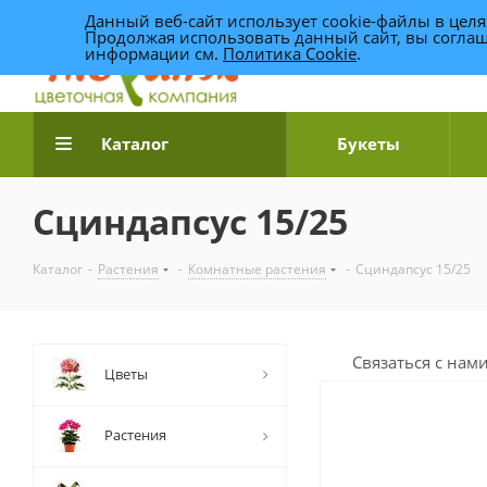
Данный веб-сайт использует cookie-файлы в цел
Продолжая использовать данный сайт, вы соглаш
информации см.
Политика Cookie
.
Доставка цветов по Уфе
Каталог
Букеты
Сциндапсус 15/25
Каталог
-
Растения
-
Комнатные растения
-
Сциндапсус 15/25
Связаться с нам
Цветы
Растения