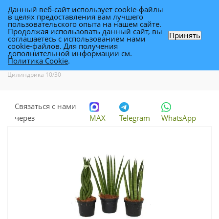
Данный веб-сайт использует cookie-файлы
0
в целях предоставления вам лучшего
пользовательского опыта на нашем сайте.
Продолжая использовать данный сайт, вы
Принять
соглашаетесь с использованием нами
Сансевиерия Цилиндрика 10/30
cookie-файлов. Для получения
дополнительной информации см.
Политика Cookie
.
Каталог
-
Растения
-
Комнатные растения
-
Сансевиерия
Цилиндрика 10/30
Связаться с нами
через
MAX
Telegram
WhatsApp