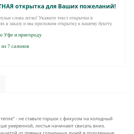
ТНАЯ открытка для Ваших пожеланий!
еплые слова легко! Укажите текст открытки в
ях к заказу и мы приложим открытку к вашему букету.
по Уфе и пригороду
из 7 салонов
тепле" - не ставьте горшок с фикусом на холодный
ыше умеренной, листья начинают свисать вниз.
 защитой от прямых солнечных лучей в полуденные