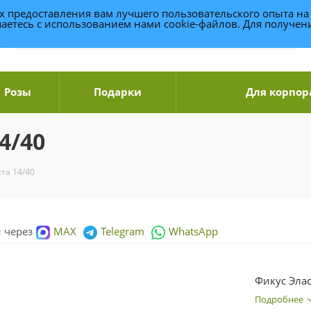
ях предоставления вам лучшего пользовательского опыта на
аетесь с использованием нами cookie-файлов. Для получе
Розы
Подарки
Для корпор
4/40
та 14/40
и через
MAX
Telegram
WhatsApp
Фикус Элас
Подробнее