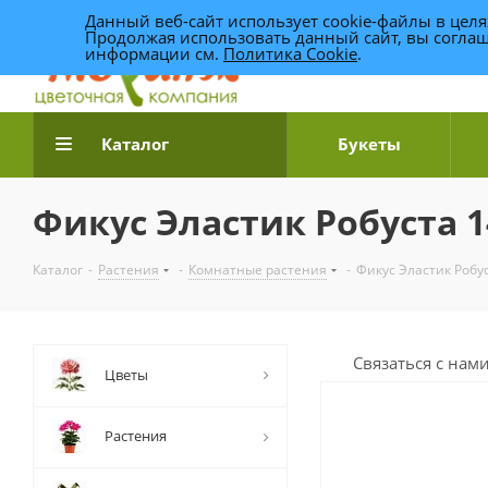
Данный веб-сайт использует cookie-файлы в цел
Продолжая использовать данный сайт, вы соглаш
информации см.
Политика Cookie
.
Доставка цветов по Уфе
Каталог
Букеты
Фикус Эластик Робуста 1
Каталог
-
Растения
-
Комнатные растения
-
Фикус Эластик Робус
Связаться с нам
Цветы
Растения