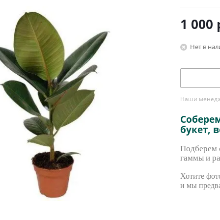
1 000
Нет в на
Наши менедже
Собере
букет, 
Подберем с
гаммы и ра
Хотите фото
и мы предв