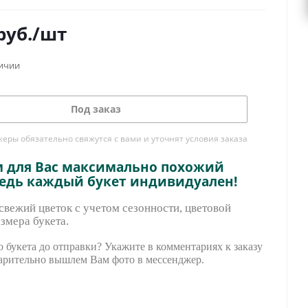
руб.
/шт
личии
Под заказ
ры обязательно свяжутся с вами и уточнят условия заказа
м для Вас максимально похожий
ведь каждый букет индивидуален!
вежий цветок с учетом сезонности, цветовой
змера букета.
 букета до отправки? Укажите в комментариях к заказу
арительно вышле
м Вам фото в мессенджер.