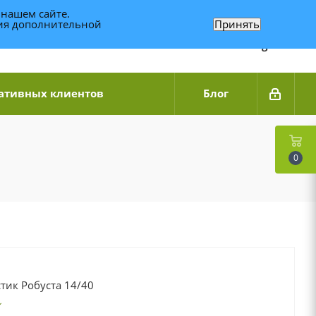
 нашем сайте.
ния дополнительной
Принять
Связаться по WhatsApp
+7 (989) 95-14-014
Звоните с 9:00 до 20:00
Связаться по Telegram
ативных клиентов
Блог
0
тик Робуста 14/40