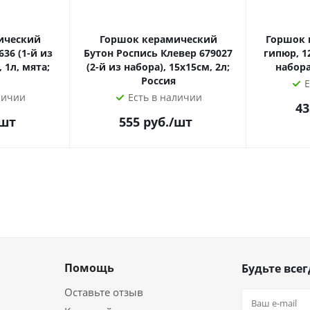
ический
Горшок керамический
Горшок к
36 (1-й из
Бутон Роспись Клевер 679027
гипюр, 12х10
 1л, мята;
(2-й из набора), 15х15см, 2л;
набора
Россия
Е
личии
Есть в наличии
43
/шт
555
руб.
/шт
Помощь
Будьте всег
Оставьте отзыв