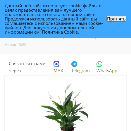
Данный веб-сайт использует cookie-файлы в
0
целях предоставления вам лучшего
пользовательского опыта на нашем сайте.
Продолжая использовать данный сайт, вы
Принять
соглашаетесь с использованием нами cookie-
Спатифиллюм Свит Марио 13/60
файлов. Для получения дополнительной
информации см.
Политика Cookie
.
Каталог
-
Растения
-
Комнатные растения
-
Спатифиллюм Свит
Марио 13/60
Связаться с нами
через
MAX
Telegram
WhatsApp