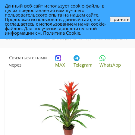
Данный веб-сайт использует cookie-файлы в
0
целях предоставления вам лучшего
пользовательского опыта на нашем сайте.
Продолжая использовать данный сайт, вы
Принять
соглашаетесь с использованием нами cookie-
Гузмания Остара 12/40
файлов. Для получения дополнительной
информации см.
Политика Cookie
.
Каталог
-
Растения
-
Комнатные растения
-
Гузмания Остара 12/40
Связаться с нами
через
MAX
Telegram
WhatsApp