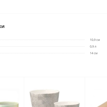
ки
10,9 см
0,9 л
14 см