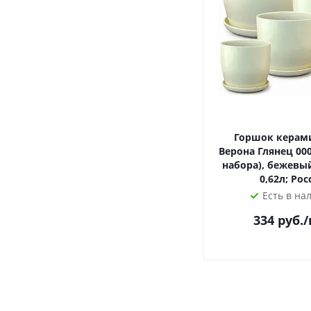
Горшок керам
Верона Глянец 000
набора), бежевый
0,62л; Рос
Есть в на
334
руб.