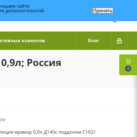
 нашем сайте.
ния дополнительной
Принять
Связаться по WhatsApp
+7 (989) 95-14-014
Звоните с 9:00 до 20:00
Связаться по Telegram
ативных клиентов
Блог
0,9л; Россия
0
02М
лиция мрамор 0,9л Д140с поддоном С102/