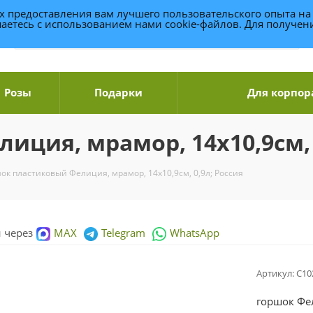
ях предоставления вам лучшего пользовательского опыта на
аетесь с использованием нами cookie-файлов. Для получе
Розы
Подарки
Для корпор
ция, мрамор, 14х10,9см, 
ок пластиковый Фелиция, мрамор, 14х10,9см, 0,9л; Россия
и через
MAX
Telegram
WhatsApp
Артикул:
С1
горшок Фе