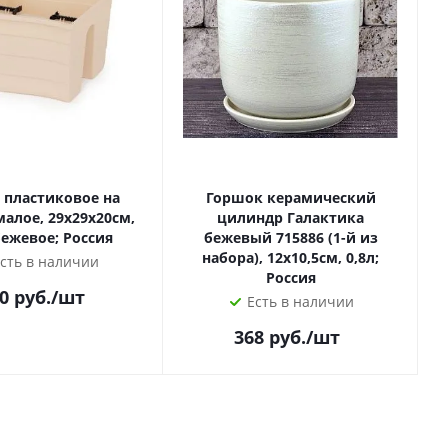
 пластиковое на
Горшок керамический
алое, 29х29х20см,
цилиндр Галактика
Э
бежевое; Россия
бежевый 715886 (1-й из
набора), 12х10,5см, 0,8л;
сть в наличии
Россия
0
руб.
/шт
Есть в наличии
368
руб.
/шт