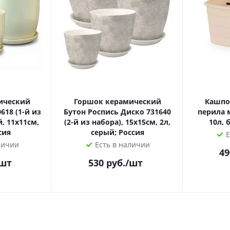
ический
Горшок керамический
Кашпо
618 (1-й из
Бутон Роспись Диско 731640
перила м
, 11х11см,
(2-й из набора), 15х15см, 2л,
10л, 
сия
серый; Россия
Е
личии
Есть в наличии
49
/шт
530
руб.
/шт