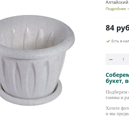
Алтайский
Подробнее
84
руб
Есть в на
Собере
букет, 
Подберем с
гаммы и ра
Хотите фото
и мы предв