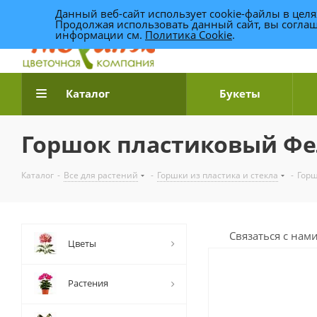
Данный веб-сайт использует cookie-файлы в цел
Продолжая использовать данный сайт, вы соглаш
информации см.
Политика Cookie
.
Доставка цветов по Уфе
Каталог
Букеты
Горшок пластиковый Фели
Каталог
-
Все для растений
-
Горшки из пластика и стекла
-
Горш
Связаться с нам
Цветы
Растения