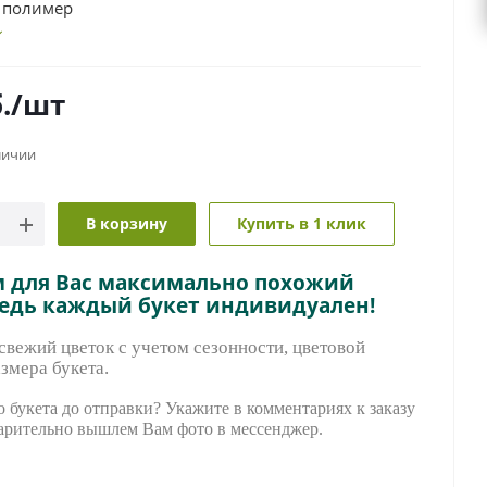
 полимер
.
/шт
личии
В корзину
Купить в 1 клик
м для Вас максимально похожий
ведь каждый букет индивидуален!
вежий цветок с учетом сезонности, цветовой
змера букета.
 букета до отправки? Укажите в комментариях к заказу
арительно вышле
м Вам фото в мессенджер.