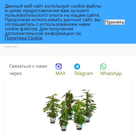
Данный веб-сайт использует cookie-файлы
0
в целях предоставления вам лучшего
пользовательского опыта на нашем сайте.
Продолжая использовать данный сайт, вы
Принять
соглашаетесь с использованием нами
Плант Микс 19/80 на мостке
cookie-файлов. Для получения
дополнительной информации см.
Политика Cookie
.
Каталог
-
Растения
-
Комнатные растения
-
Плант Микс 19/80 на
мостке
Связаться с нами
через
MAX
Telegram
WhatsApp