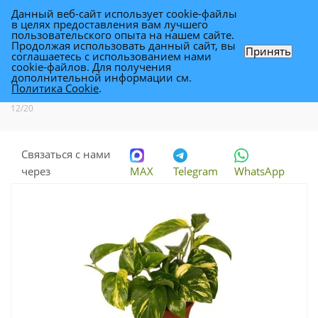
Данный веб-сайт использует cookie-файлы
0
в целях предоставления вам лучшего
пользовательского опыта на нашем сайте.
Продолжая использовать данный сайт, вы
Принять
соглашаетесь с использованием нами
Эпипремнум Ауреум 12/20
cookie-файлов. Для получения
дополнительной информации см.
Политика Cookie
.
Каталог
-
Растения
-
Комнатные растения
-
Эпипремнум Ауреум
12/20
Связаться с нами
через
MAX
Telegram
WhatsApp