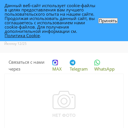
Данный веб-сайт использует cookie-файлы
0
в целях предоставления вам лучшего
пользовательского опыта на нашем сайте.
Продолжая использовать данный сайт, вы
Принять
соглашаетесь с использованием нами
Хризантема Инь Янь Йеллоу 12/25
cookie-файлов. Для получения
дополнительной информации см.
Политика Cookie
.
Каталог
-
Растения
-
Комнатные растения
-
Хризантема Инь Янь
Йеллоу 12/25
Связаться с нами
через
MAX
Telegram
WhatsApp