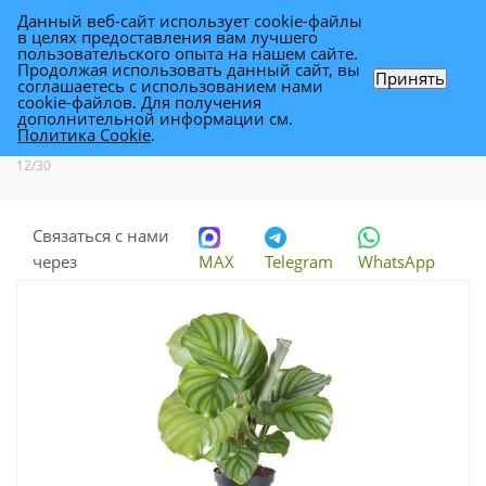
Данный веб-сайт использует cookie-файлы
0
в целях предоставления вам лучшего
пользовательского опыта на нашем сайте.
Продолжая использовать данный сайт, вы
Принять
соглашаетесь с использованием нами
Калатея Орбифолия 12/30
cookie-файлов. Для получения
дополнительной информации см.
Политика Cookie
.
Каталог
-
Растения
-
Комнатные растения
-
Калатея Орбифолия
12/30
Связаться с нами
через
MAX
Telegram
WhatsApp