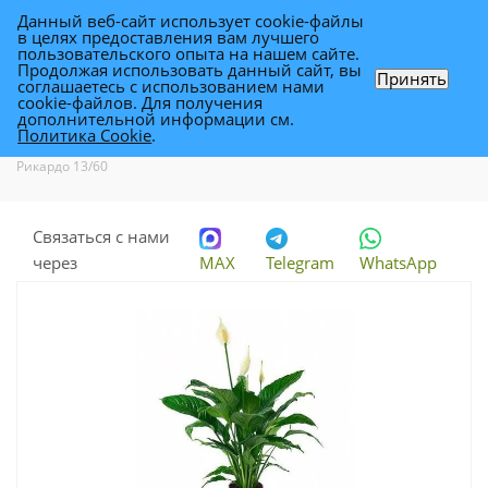
Данный веб-сайт использует cookie-файлы
0
в целях предоставления вам лучшего
пользовательского опыта на нашем сайте.
Продолжая использовать данный сайт, вы
Принять
соглашаетесь с использованием нами
Спатифиллюм Свит Рикардо 13/60
cookie-файлов. Для получения
дополнительной информации см.
Политика Cookie
.
Каталог
-
Растения
-
Комнатные растения
-
Спатифиллюм Свит
Рикардо 13/60
Связаться с нами
через
MAX
Telegram
WhatsApp