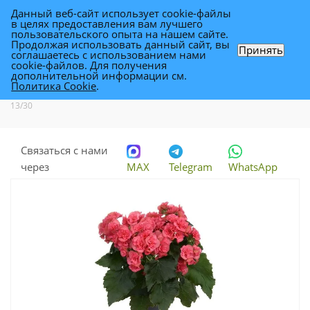
Данный веб-сайт использует cookie-файлы
0
в целях предоставления вам лучшего
пользовательского опыта на нашем сайте.
Продолжая использовать данный сайт, вы
Принять
соглашаетесь с использованием нами
Бегония элат Берсева 13/30
cookie-файлов. Для получения
дополнительной информации см.
Политика Cookie
.
Каталог
-
Растения
-
Комнатные растения
-
Бегония элат Берсева
13/30
Связаться с нами
через
MAX
Telegram
WhatsApp