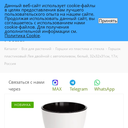
Данный веб-сайт использует cookie-файлы
0
в целях предоставления вам лучшего
пользовательского опыта на нашем сайте.
Продолжая использовать данный сайт, вы
Принять
соглашаетесь с использованием нами
Горшок пластиковый Лея двойной с
cookie-файлов. Для получения
дополнительной информации см.
автополивом, белый, 32х32х31см, 17л;
Политика Cookie
.
Россия
Каталог
-
Все для растений
-
Горшки из пластика и стекла
-
Горшок
пластиковый Лея двойной с автополивом, белый, 32х32х31см, 17л;
Россия
Связаться с нами
через
MAX
Telegram
WhatsApp
НОВИНКА