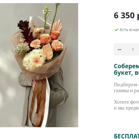
6 350
Есть в на
Собере
букет, 
Подберем с
гаммы и ра
Хотите фото
и мы предв
БЕСПЛА