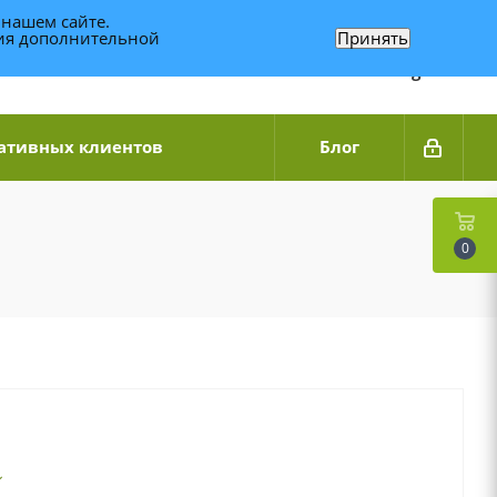
 нашем сайте.
ния дополнительной
Принять
Связаться по WhatsApp
+7 (989) 95-14-014
Звоните с 9:00 до 20:00
Связаться по Telegram
ативных клиентов
Блог
0