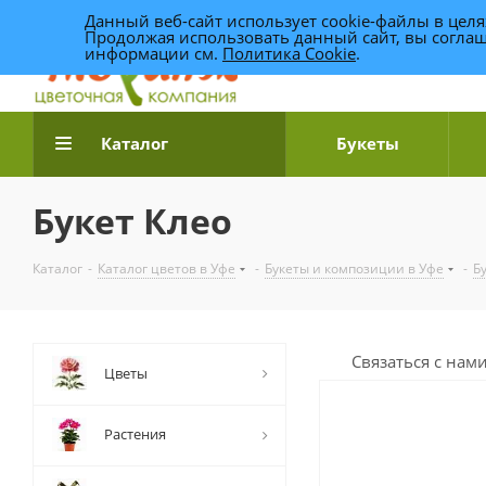
Данный веб-сайт использует cookie-файлы в цел
Продолжая использовать данный сайт, вы соглаш
информации см.
Политика Cookie
.
Доставка цветов по Уфе
Каталог
Букеты
Букет Клео
Каталог
-
Каталог цветов в Уфе
-
Букеты и композиции в Уфе
-
Б
Связаться с нам
Цветы
Растения