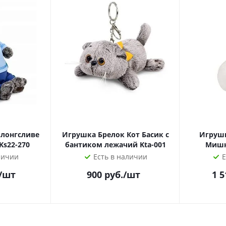
 лонгсливе
Игрушка Брелок Кот Басик с
Игрушк
Ks22-270
бантиком лежачий Kta-001
Мишк
личии
Есть в наличии
Е
/шт
900
руб.
/шт
1 5