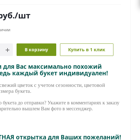
руб.
/шт
личии
В корзину
Купить в 1 клик
м для Вас максимально похожий
ведь каждый букет индивидуален!
вежий цветок с учетом сезонности, цветовой
змера букета.
 букета до отправки? Укажите в комментариях к заказу
арительно вышле
м Вам фото в мессенджер.
ТНАЯ открытка для Ваших пожеланий!