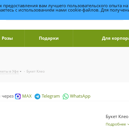
ях предоставления вам лучшего пользовательского опыта на
аетесь с использованием нами cookie-файлов. Для получе
Розы
Подарки
Для корпор
укеты в Уфе
-
Букет Клео
и через
MAX
Telegram
WhatsApp
Букет Клео
Подробнее