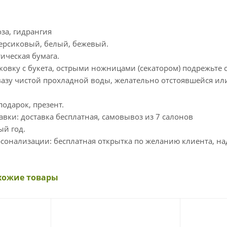
оза, гидрангия
персиковый, белый, бежевый.
тическая бумага.
аковку с букета, острыми ножницами (секатором) подрежьте 
вазу чистой прохладной воды, желательно отстоявшейся ил
подарок, презент.
авки: доставка бесплатная, самовывоз из 7 салонов
ый год.
сонализации: бесплатная открытка по желанию клиента, над
хожие товары