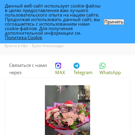
Данный веб-сайт использует cookie-файлы
0
в целях предоставления вам лучшего
пользовательского опыта на нашем сайте.
Продолжая использовать данный сайт, вы
Принять
соглашаетесь с использованием нами
Букет Александра
cookie-файлов. Для получения
дополнительной информации см.
Политика Cookie
.
Каталог
-
Каталог цветов в Уфе
-
Букеты и композиции в Уфе
-
Букеты в Уфе
-
Букет Александра
Связаться с нами
через
MAX
Telegram
WhatsApp