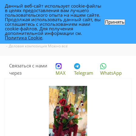
Данный веб-сайт использует cookie-файлы
0
в целях предоставления вам лучшего
пользовательского опыта на нашем сайте.
Продолжая использовать данный сайт, вы
Принять
соглашаетесь с использованием нами
Деловая композиция Можно все
cookie-файлов. Для получения
дополнительной информации см.
Политика Cookie
.
Каталог
-
Каталог цветов в Уфе
-
Бизнес букеты, оформление офиса
-
Деловая композиция Можно все
Связаться с нами
через
MAX
Telegram
WhatsApp