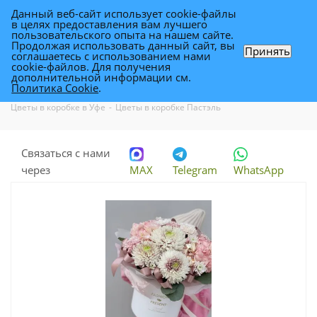
Данный веб-сайт использует cookie-файлы
0
в целях предоставления вам лучшего
пользовательского опыта на нашем сайте.
Продолжая использовать данный сайт, вы
Принять
соглашаетесь с использованием нами
Цветы в коробке Пастэль
cookie-файлов. Для получения
дополнительной информации см.
Политика Cookie
.
Каталог
-
Каталог цветов в Уфе
-
Букеты и композиции в Уфе
-
Цветы в коробке в Уфе
-
Цветы в коробке Пастэль
Связаться с нами
через
MAX
Telegram
WhatsApp