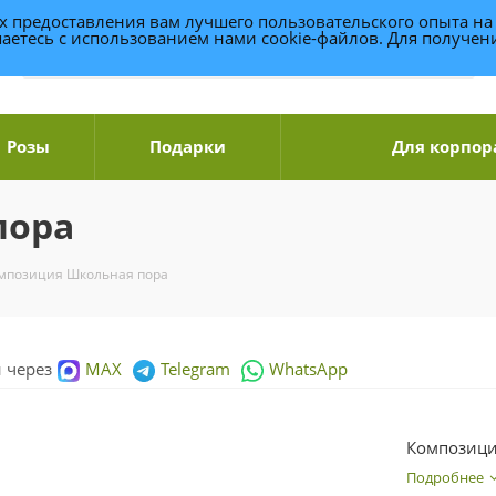
ях предоставления вам лучшего пользовательского опыта на
аетесь с использованием нами cookie-файлов. Для получе
Розы
Подарки
Для корпор
пора
мпозиция Школьная пора
и через
MAX
Telegram
WhatsApp
Композици
Подробнее