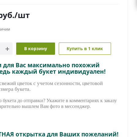
руб.
/шт
личии
В корзину
Купить в 1 клик
м для Вас максимально похожий
ведь каждый букет индивидуален!
вежий цветок с учетом сезонности, цветовой
змера букета.
 букета до отправки? Укажите в комментариях к заказу
арительно вышле
м Вам фото в мессенджер.
ТНАЯ открытка для Ваших пожеланий!