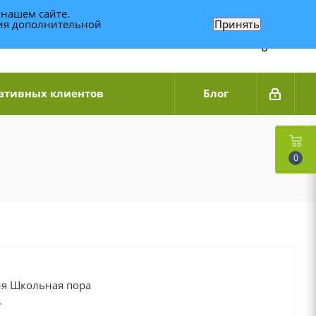
 нашем сайте.
ния дополнительной
Принять
Связаться по WhatsApp
+7 (989) 95-14-014
Звоните с 9:00 до 20:00
Связаться по Telegram
ативных клиентов
Блог
0
я Школьная пора