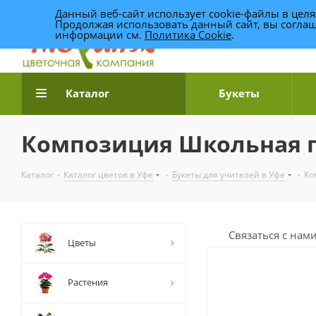
Данный веб-сайт использует cookie-файлы в цел
Продолжая использовать данный сайт, вы соглаш
информации см.
Политика Cookie
.
Доставка цветов по Уфе
Каталог
Букеты
Композиция Школьная 
Каталог
-
Каталог цветов в Уфе
-
Букеты для учителей в Уфе
-
Ко
Связаться с нам
Цветы
Растения