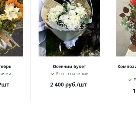
тябрь
Осенний букет
Композ
личии
Есть в наличии
Е
/шт
2 400
руб.
/шт
1