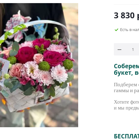
3 830
Есть в на
Собере
букет, 
Подберем с
гаммы и ра
Хотите фото
и мы предв
БЕСПЛА