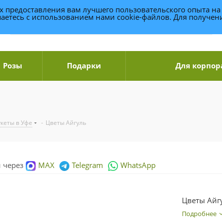
ях предоставления вам лучшего пользовательского опыта на
аетесь с использованием нами cookie-файлов. Для получе
Розы
Подарки
Для корпор
укеты в Уфе
-
Цветы Айгуль
и через
MAX
Telegram
WhatsApp
Цветы Айг
Подробнее