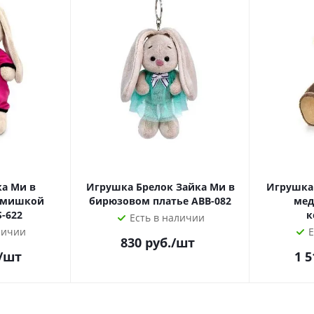
а Ми в
Игрушка Брелок Зайка Ми в
Игрушка
с мишкой
бирюзовом платье ABB-082
мед
S-622
к
Есть в наличии
личии
Е
830
руб.
/шт
/шт
1 5