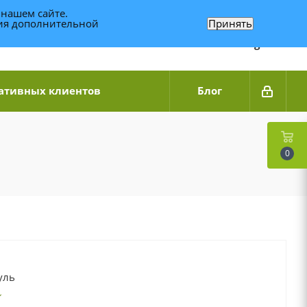
 нашем сайте.
ния дополнительной
Принять
Связаться по WhatsApp
+7 (989) 95-14-014
Звоните с 9:00 до 20:00
Связаться по Telegram
ативных клиентов
Блог
0
уль