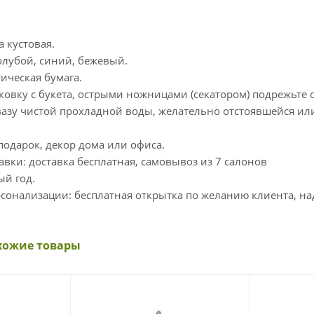
а кустовая.
голубой, синий, бежевый.
тическая бумага.
аковку с букета, острыми ножницами (секатором) подрежьте 
вазу чистой прохладной воды, желательно отстоявшейся ил
подарок, декор дома или офиса.
авки: доставка бесплатная, самовывоз из 7 салонов
ый год.
сонализации: бесплатная открытка по желанию клиента, над
хожие товары