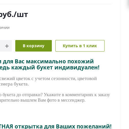
руб.
/шт
личии
В корзину
Купить в 1 клик
м для Вас максимально похожий
ведь каждый букет индивидуален!
вежий цветок с учетом сезонности, цветовой
змера букета.
 букета до отправки? Укажите в комментариях к заказу
арительно вышле
м Вам фото в мессенджер.
ТНАЯ открытка для Ваших пожеланий!