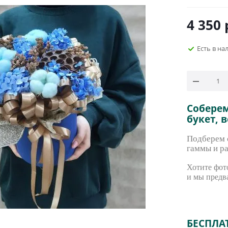
4 350
Есть в на
Собере
букет, 
Подберем с
гаммы и ра
Хотите фото
и мы предв
БЕСПЛА