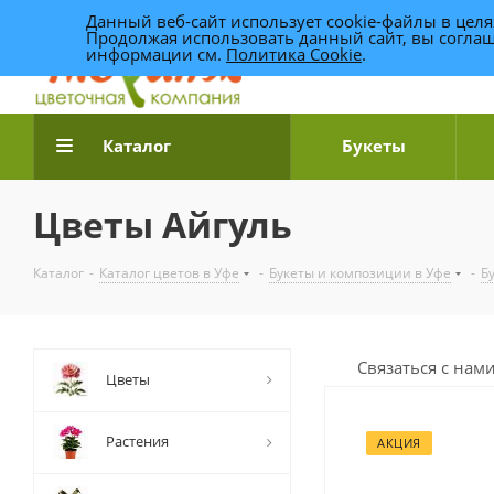
Данный веб-сайт использует cookie-файлы в цел
Продолжая использовать данный сайт, вы соглаш
информации см.
Политика Cookie
.
Доставка цветов по Уфе
Каталог
Букеты
Цветы Айгуль
Каталог
-
Каталог цветов в Уфе
-
Букеты и композиции в Уфе
-
Б
Связаться с нам
Цветы
Растения
АКЦИЯ