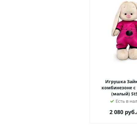
Игрушка Зайк
комбинезоне 
(малый) St
Есть в на
2 080
руб.