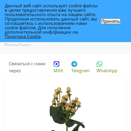
Данный веб-сайт использует cookie-файлы
0
в целях предоставления вам лучшего
пользовательского опыта на нашем сайте.
Продолжая использовать данный сайт, вы
Принять
соглашаетесь с использованием нами
гиперикум Меллоу Романс
cookie-файлов. Для получения
дополнительной информации см.
Политика Cookie
.
Каталог
-
Каталог цветов в Уфе
-
Цветы для флористики
-
гиперикум
Меллоу Романс
Связаться с нами
через
MAX
Telegram
WhatsApp