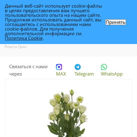
Данный веб-сайт использует cookie-файлы
0
в целях предоставления вам лучшего
пользовательского опыта на нашем сайте.
Продолжая использовать данный сайт, вы
Принять
соглашаетесь с использованием нами
эустома Розита Грин
cookie-файлов. Для получения
дополнительной информации см.
Политика Cookie
.
Каталог
-
Каталог цветов в Уфе
-
Цветы для флористики
-
эустома
Розита Грин
Связаться с нами
через
MAX
Telegram
WhatsApp