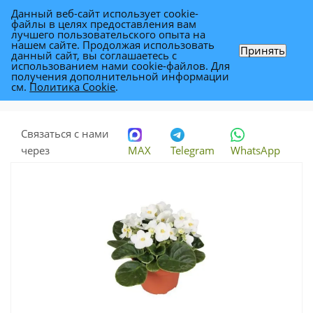
Данный веб-сайт использует cookie-
0
файлы в целях предоставления вам
лучшего пользовательского опыта на
нашем сайте. Продолжая использовать
Принять
данный сайт, вы соглашаетесь с
Сениполия Вайт 12/20
использованием нами cookie-файлов. Для
получения дополнительной информации
см.
Политика Cookie
.
Каталог
-
Растения
-
Комнатные растения
-
Сениполия Вайт 12/20
Связаться с нами
через
MAX
Telegram
WhatsApp