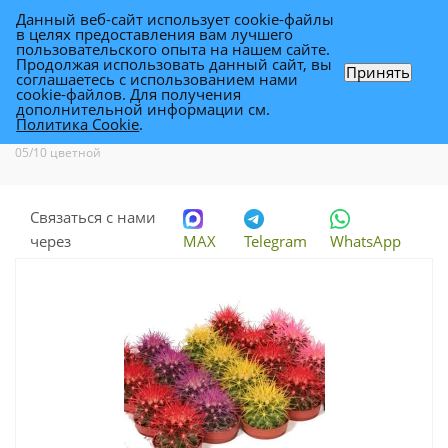
Данный веб-сайт использует cookie-файлы
0
в целях предоставления вам лучшего
пользовательского опыта на нашем сайте.
Продолжая использовать данный сайт, вы
Принять
соглашаетесь с использованием нами
Кактус Эхиногрузони 05/10 цветной
cookie-файлов. Для получения
дополнительной информации см.
Политика Cookie
.
Каталог
-
Растения
-
Комнатные растения
-
Кактус Эхиногрузони
05/10 цветной
Связаться с нами
через
MAX
Telegram
WhatsApp