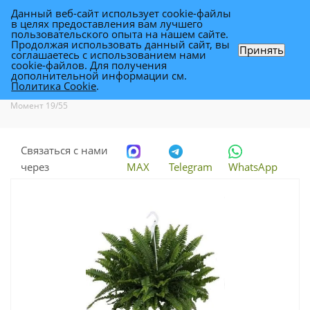
Данный веб-сайт использует cookie-файлы
0
в целях предоставления вам лучшего
пользовательского опыта на нашем сайте.
Продолжая использовать данный сайт, вы
Принять
соглашаетесь с использованием нами
Нефролепис Грин Момент 19/55
cookie-файлов. Для получения
дополнительной информации см.
Политика Cookie
.
Каталог
-
Растения
-
Комнатные растения
-
Нефролепис Грин
Момент 19/55
Связаться с нами
через
MAX
Telegram
WhatsApp