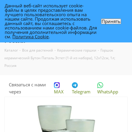
Данный веб-сайт использует cookie-
0
файлы в целях предоставления вам
лучшего пользовательского опыта на
нашем сайте. Продолжая использовать
Принять
данный сайт, вы соглашаетесь с
Горшок керамический Бутон Паталь
использованием нами cookie-файлов. Для
получения дополнительной информации
Эстет (1-й из набора), 12х12см, 1л;
см.
Политика Cookie
.
Россия
Каталог
-
Все для растений
-
Керамические горшки
-
Горшок
керамический Бутон Паталь Эстет (1-й из набора), 12х12см, 1л;
Россия
Связаться с нами
через
MAX
Telegram
WhatsApp