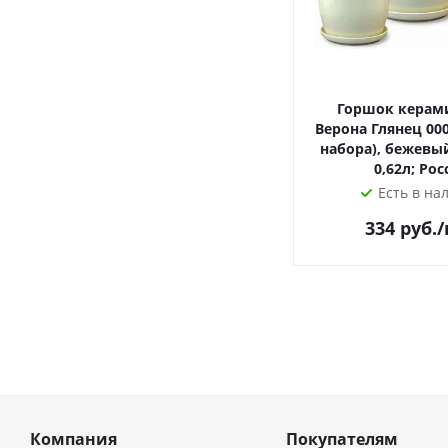
Горшок керам
Верона Глянец 000
набора), бежевый
0,62л; Рос
Есть в на
334
руб.
Компания
Покупателям