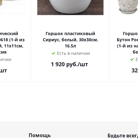
ический
Горшок пластиковый
Горшо
618 (1-й из
Сириус, белый, 30х30см,
Бутон Ро
, 11х11см,
16.5л
(1-й из н
сия
бе
Есть в наличии
личии
Е
1 920
руб.
/шт
/шт
32
Помощь
Будьте всег