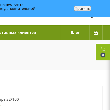
 нашем сайте.
ния дополнительной
Принять
Связаться по WhatsApp
+7 (989) 95-14-014
Звоните с 9:00 до 20:00
Связаться по Telegram
ативных клиентов
Блог
0
тра 32/100