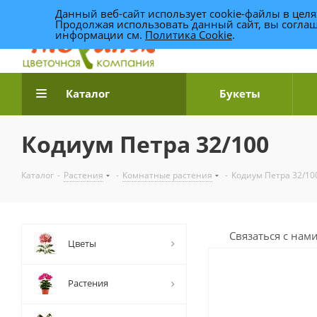
Данный веб-сайт использует cookie-файлы в цел
Продолжая использовать данный сайт, вы соглаш
информации см.
Политика Cookie
.
Доставка цветов по Уфе
Каталог
Букеты
Кодиум Петра 32/100
Каталог
-
Растения
-
Комнатные растения
-
Кодиум Петра 32/10
Связаться с нам
Цветы
Растения