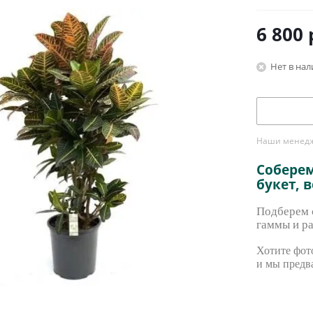
6 800
Нет в на
Наши менедже
Собере
букет, 
Подберем с
гаммы и ра
Хотите фото
и мы предв