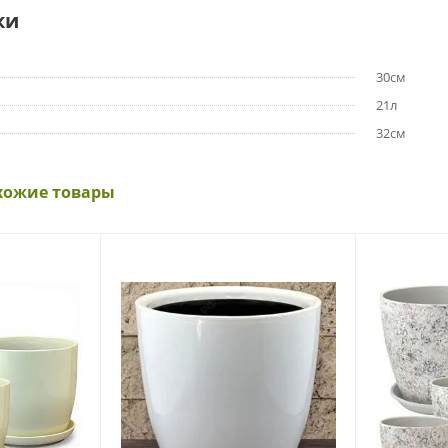
ки
30см
21л
32см
хожие товары