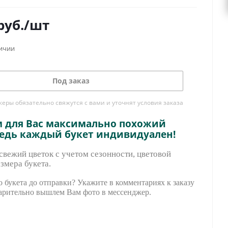
руб.
/шт
личии
Под заказ
ры обязательно свяжутся с вами и уточнят условия заказа
м для Вас максимально похожий
ведь каждый букет индивидуален!
вежий цветок с учетом сезонности, цветовой
змера букета.
 букета до отправки? Укажите в комментариях к заказу
арительно вышле
м Вам фото в мессенджер.