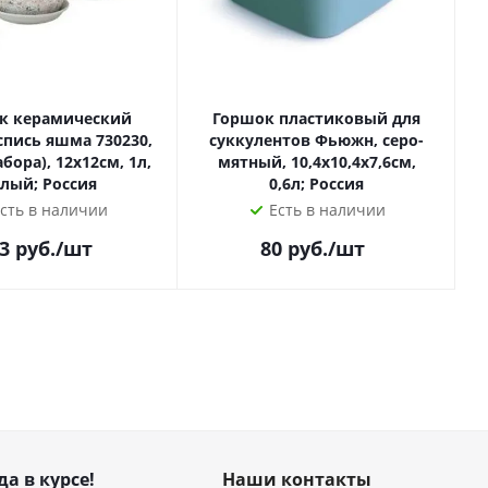
к керамический
Горшок пластиковый для
К
спись яшма 730230,
суккулентов Фьюжн, серо-
абора), 12х12см, 1л,
мятный, 10,4х10,4х7,6см,
лый; Россия
0,6л; Россия
сть в наличии
Есть в наличии
3
руб.
/шт
80
руб.
/шт
да в курсе!
Наши контакты