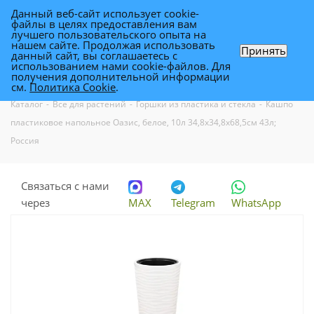
Данный веб-сайт использует cookie-
0
файлы в целях предоставления вам
лучшего пользовательского опыта на
нашем сайте. Продолжая использовать
Принять
данный сайт, вы соглашаетесь с
Кашпо пластиковое напольное Оазис,
использованием нами cookie-файлов. Для
получения дополнительной информации
белое, 10л 34,8х34,8х68,5см 43л; Россия
см.
Политика Cookie
.
Каталог
-
Все для растений
-
Горшки из пластика и стекла
-
Кашпо
пластиковое напольное Оазис, белое, 10л 34,8х34,8х68,5см 43л;
Россия
Связаться с нами
через
MAX
Telegram
WhatsApp