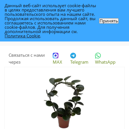
Данный веб-сайт использует cookie-файлы
0
в целях предоставления вам лучшего
пользовательского опыта на нашем сайте.
Продолжая использовать данный сайт, вы
Принять
соглашаетесь с использованием нами
Хойя Лиза Боу 12/45
cookie-файлов. Для получения
дополнительной информации см.
Политика Cookie
.
Каталог
-
Растения
-
Комнатные растения
-
Хойя Лиза Боу 12/45
Связаться с нами
через
MAX
Telegram
WhatsApp