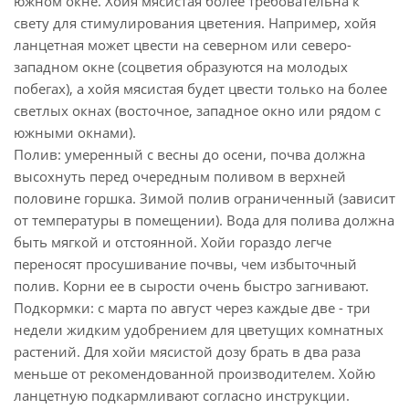
южном окне. Хойя мясистая более требовательна к
свету для стимулирования цветения. Например, хойя
ланцетная может цвести на северном или северо-
западном окне (соцветия образуются на молодых
побегах), а хойя мясистая будет цвести только на более
светлых окнах (восточное, западное окно или рядом с
южными окнами).
Полив: умеренный с весны до осени, почва должна
высохнуть перед очередным поливом в верхней
половине горшка. Зимой полив ограниченный (зависит
от температуры в помещении). Вода для полива должна
быть мягкой и отстоянной. Хойи гораздо легче
переносят просушивание почвы, чем избыточный
полив. Корни ее в сырости очень быстро загнивают.
Подкормки: с марта по август через каждые две - три
недели жидким удобрением для цветущих комнатных
растений. Для хойи мясистой дозу брать в два раза
меньше от рекомендованной производителем. Хойю
ланцетную подкармливают согласно инструкции.