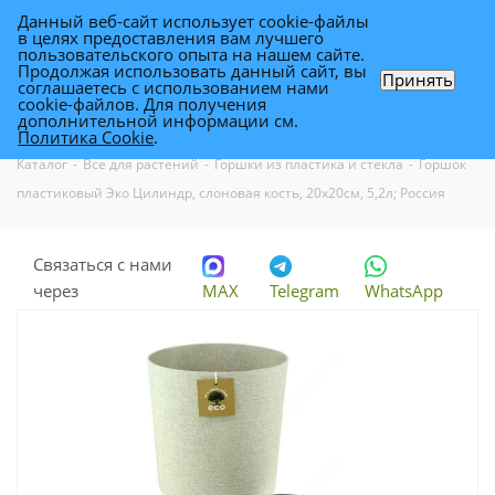
Данный веб-сайт использует cookie-файлы
0
в целях предоставления вам лучшего
пользовательского опыта на нашем сайте.
Продолжая использовать данный сайт, вы
Принять
соглашаетесь с использованием нами
Горшок пластиковый Эко Цилиндр,
cookie-файлов. Для получения
дополнительной информации см.
слоновая кость, 20х20см, 5,2л; Россия
Политика Cookie
.
Каталог
-
Все для растений
-
Горшки из пластика и стекла
-
Горшок
пластиковый Эко Цилиндр, слоновая кость, 20х20см, 5,2л; Россия
Связаться с нами
через
MAX
Telegram
WhatsApp