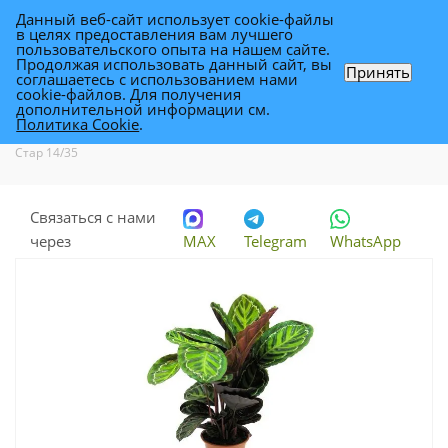
Данный веб-сайт использует cookie-файлы
0
в целях предоставления вам лучшего
пользовательского опыта на нашем сайте.
Продолжая использовать данный сайт, вы
Принять
соглашаетесь с использованием нами
Калатея Розеа Шайн Стар 14/35
cookie-файлов. Для получения
дополнительной информации см.
Политика Cookie
.
Каталог
-
Растения
-
Комнатные растения
-
Калатея Розеа Шайн
Стар 14/35
Связаться с нами
через
MAX
Telegram
WhatsApp