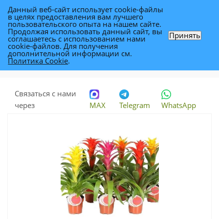
Данный веб-сайт использует cookie-файлы
0
в целях предоставления вам лучшего
пользовательского опыта на нашем сайте.
Продолжая использовать данный сайт, вы
Принять
соглашаетесь с использованием нами
Гузмания Микс 13/50
cookie-файлов. Для получения
дополнительной информации см.
Политика Cookie
.
Каталог
-
Растения
-
Комнатные растения
-
Гузмания Микс 13/50
Связаться с нами
через
MAX
Telegram
WhatsApp