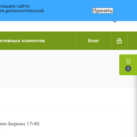
 нашем сайте.
ния дополнительной
Принять
Связаться по WhatsApp
+7 (989) 95-14-014
Звоните с 9:00 до 20:00
Связаться по Telegram
ативных клиентов
Блог
0
он Биркин 17/40