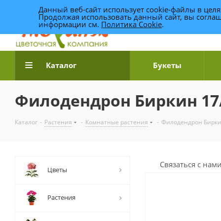
Данный веб-сайт использует cookie-файлы в цел
Продолжая использовать данный сайт, вы соглаш
информации см.
Политика Cookie
.
Доставка цветов по Уфе
Каталог
Букеты
Филодендрон Биркин 17
Каталог
-
Растения
-
Комнатные растения
-
Филодендрон Бирки
Связаться с нам
Цветы
Растения