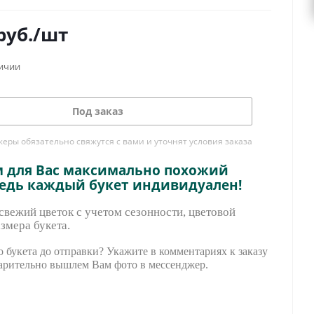
руб.
/шт
личии
Под заказ
ры обязательно свяжутся с вами и уточнят условия заказа
м для Вас максимально похожий
ведь каждый букет индивидуален!
вежий цветок с учетом сезонности, цветовой
змера букета.
 букета до отправки? Укажите в комментариях к заказу
арительно вышле
м Вам фото в мессенджер.