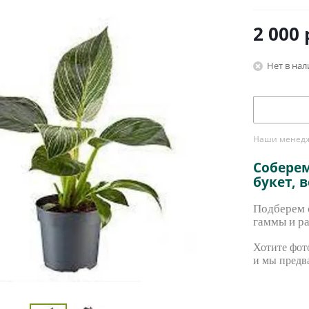
2 000
Нет в на
Наши менедже
Собере
букет, 
Подберем с
гаммы и ра
Хотите фото
и мы предв