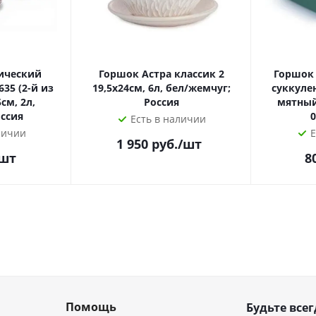
ический
Горшок Астра классик 2
Горшок
35 (2-й из
19,5х24см, 6л, бел/жемчуг;
суккуле
см, 2л,
Россия
мятный,
оссия
0
Есть в наличии
личии
Е
1 950
руб.
/шт
/шт
8
Помощь
Будьте всег