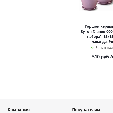
Горшок керам
Бутон Глянец 0006
набора), 15х15
лаванда; Р
Есть в на
510
руб.
Компания
Покупателям