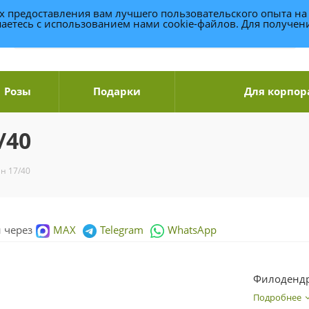
ях предоставления вам лучшего пользовательского опыта на
аетесь с использованием нами cookie-файлов. Для получе
Розы
Подарки
Для корпор
/40
н 17/40
и через
MAX
Telegram
WhatsApp
Филодендр
Подробнее