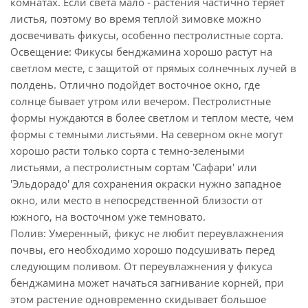
комнатах. Если света мало - растения частично теряет
листья, поэтому во время теплой зимовке можно
досвечивать фикусы, особенно пестролистные сорта.
Освещение: Фикусы бенджамина хорошо растут на
светлом месте, с защитой от прямых солнечных лучей в
полдень. Отлично подойдет восточное окно, где
солнце бывает утром или вечером. Пестролистные
формы нуждаются в более светлом и теплом месте, чем
формы с темными листьями. На северном окне могут
хорошо расти только сорта с темно-зелеными
листьями, а пестролистным сортам 'Сафари' или
'Эльдорадо' для сохранения окраски нужно западное
окно, или место в непосредственной близости от
южного, на восточном уже темновато.
Полив: Умеренный, фикус не любит переувлажнения
почвы, его необходимо хорошо подсушивать перед
следующим поливом. От переувлажнения у фикуса
бенджамина может начаться загнивание корней, при
этом растение одновременно скидывает большое