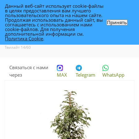
Данный веб-сайт использует cookie-файлы
0
в целях предоставления вам лучшего
пользовательского опыта на нашем сайте.
Продолжая использовать данный сайт, вы
Принять
соглашаетесь с использованием нами
Фикус Бенджамина Твилайт 14/60
cookie-файлов. Для получения
дополнительной информации см.
Политика Cookie
.
Каталог
-
Растения
-
Комнатные растения
-
Фикус Бенджамина
Твилайт 14/60
Связаться с нами
через
MAX
Telegram
WhatsApp