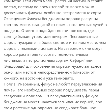
комнатах. Если света мало - растения частично теряет
листья, поэтому во время теплой зимовке можно
досвечивать фикусы, особенно пестролистные сорта.
Освещение: Фикусы бенджамина хорошо растут на
светлом месте, с защитой от прямых солнечных лучей в
полдень. Отлично подойдет восточное окно, где
солнце бывает утром или вечером. Пестролистные
формы нуждаются в более светлом и теплом месте, чем
формы с темными листьями. На северном окне могут
хорошо расти только сорта с темно-зелеными
листьями, а пестролистным сортам 'Сафари' или
'Эльдорадо' для сохранения окраски нужно западное
окно, или место в непосредственной близости от
южного, на восточном уже темновато.
Полив: Умеренный, фикус не любит переувлажнения
почвы, его необходимо хорошо подсушивать перед
следующим поливом. От переувлажнения у фикуса
бенджамина может начаться загнивание корней, при
этом растение одновременно скидывает большое