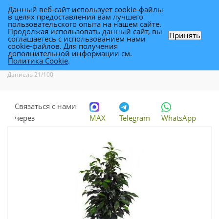
Данный веб-сайт использует cookie-файлы
0
в целях предоставления вам лучшего
пользовательского опыта на нашем сайте.
Продолжая использовать данный сайт, вы
Принять
соглашаетесь с использованием нами
Фикус Бенджамина Даниель 21/100
cookie-файлов. Для получения
дополнительной информации см.
Политика Cookie
.
Каталог
-
Растения
-
Комнатные растения
-
Фикус Бенджамина
Даниель 21/100
Связаться с нами
через
MAX
Telegram
WhatsApp