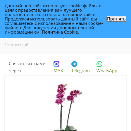
Данный веб-сайт использует cookie-файлы в
0
целях предоставления вам лучшего
пользовательского опыта на нашем сайте.
Продолжая использовать данный сайт, вы
Принять
соглашаетесь с использованием нами cookie-
Фаленопсис микс 12/50 2 ств пестрый
файлов. Для получения дополнительной
информации см.
Политика Cookie
.
Каталог
-
Растения
-
Комнатные растения
-
Фаленопсис микс 12/50
2 ств пестрый
Связаться с нами
через
MAX
Telegram
WhatsApp