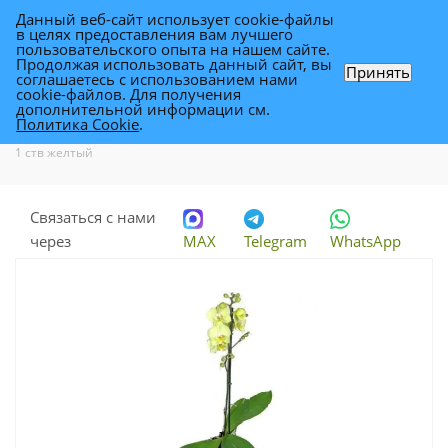
Данный веб-сайт использует cookie-файлы
0
в целях предоставления вам лучшего
пользовательского опыта на нашем сайте.
Продолжая использовать данный сайт, вы
Принять
соглашаетесь с использованием нами
Фаленопсис микс 12/60 1 ств желтый
cookie-файлов. Для получения
дополнительной информации см.
Политика Cookie
.
Каталог
-
Растения
-
Комнатные растения
-
Фаленопсис микс 12/60
1 ств желтый
Связаться с нами
через
MAX
Telegram
WhatsApp