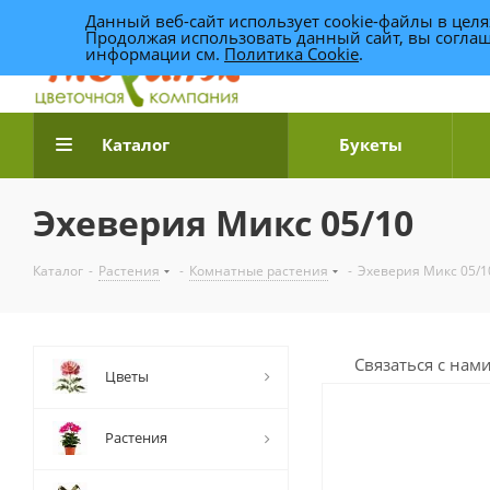
Данный веб-сайт использует cookie-файлы в цел
Продолжая использовать данный сайт, вы соглаш
информации см.
Политика Cookie
.
Доставка цветов по Уфе
Каталог
Букеты
Эхеверия Микс 05/10
Каталог
-
Растения
-
Комнатные растения
-
Эхеверия Микс 05/1
Связаться с нам
Цветы
Растения