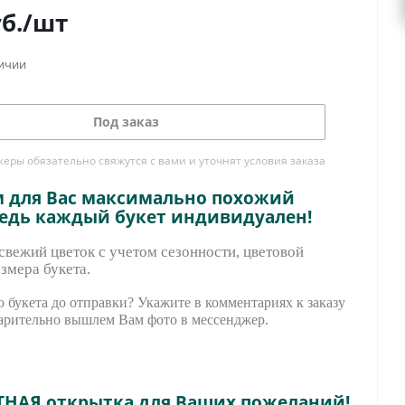
б.
/шт
личии
Под заказ
ры обязательно свяжутся с вами и уточнят условия заказа
м для Вас максимально похожий
ведь каждый букет индивидуален!
вежий цветок с учетом сезонности, цветовой
змера букета.
 букета до отправки? Укажите в комментариях к заказу
арительно вышле
м Вам фото в мессенджер.
ТНАЯ открытка для Ваших пожеланий!