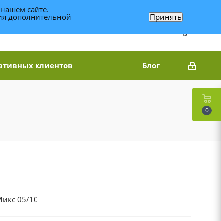
 нашем сайте.
ния дополнительной
Принять
Связаться по WhatsApp
+7 (989) 95-14-014
Звоните с 9:00 до 20:00
Связаться по Telegram
ативных клиентов
Блог
0
Микс 05/10