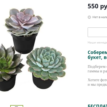
550
ру
Нет в на
Наши менедже
Собере
букет, 
Подберем с
гаммы и ра
Хотите фото
и мы предв
БЕСПЛА