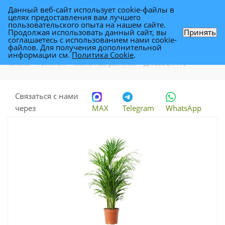
Данный веб-сайт использует cookie-файлы в
0
целях предоставления вам лучшего
пользовательского опыта на нашем сайте.
Продолжая использовать данный сайт, вы
Принять
соглашаетесь с использованием нами cookie-
Дипсис 21/110
файлов. Для получения дополнительной
информации см.
Политика Cookie
.
Каталог
-
Растения
-
Комнатные растения
-
Дипсис 21/110
Связаться с нами
через
MAX
Telegram
WhatsApp