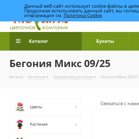
Данный веб-сайт использует cookie-файлы в цел
Продолжая использовать данный сайт, вы соглаш
информации см.
Политика Cookie
.
Доставка цветов по Уфе
Каталог
Букеты
Бегония Микс 09/25
Каталог
-
Растения
-
Комнатные растения
-
Бегония Микс 09/25
Связаться с нам
Цветы
Растения