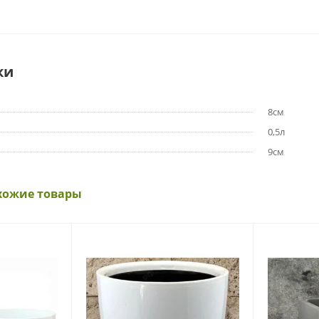
ки
8см
0,5л
9см
хожие товары