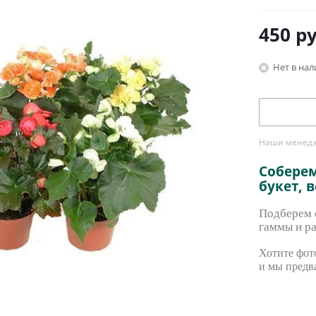
450
ру
Нет в на
Наши менедже
Собере
букет, 
Подберем с
гаммы и ра
Хотите фото
и мы предв