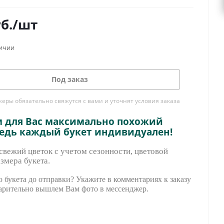
б.
/шт
личии
Под заказ
ры обязательно свяжутся с вами и уточнят условия заказа
м для Вас максимально похожий
ведь каждый букет индивидуален!
вежий цветок с учетом сезонности, цветовой
змера букета.
 букета до отправки? Укажите в комментариях к заказу
арительно вышле
м Вам фото в мессенджер.