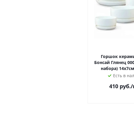
Горшок керам
Бонсай Глянец 000507 (2-й из
набора) 14х7см
Есть в на
410
руб.