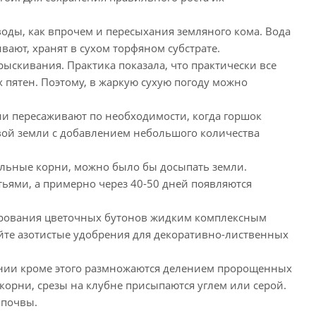
 воды, как впрочем и пересыхания земляного кома. Вода
ают, хранят в сухом торфяном субстрате.
рыскивания. Практика показала, что практически все
 пятен. Поэтому, в жаркую сухую погоду можно
и пересаживают по необходимости, когда горшок
овой земли с добавлением небольшого количества
тельные корни, можно было бы досыпать земли.
ьями, а примерно через 40-50 дней появляются
ирования цветочных бутонов жидким комплексным
уйте азотистые удобрения для декоративно-лиственных
нии кроме этого размножаются делением пророщенных
 корни, срезы на клубне присыпаются углем или серой.
 почвы.