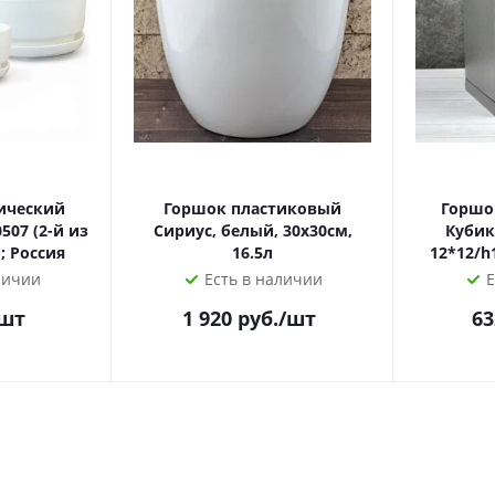
ический
Горшок пластиковый
Горшо
Сириус, белый, 30х30см,
Кубик
; Россия
16.5л
личии
Есть в наличии
Е
/шт
1 920
руб.
/шт
63