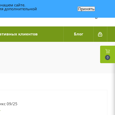
 нашем сайте.
ния дополнительной
Принять
Связаться по WhatsApp
+7 (989) 95-14-014
Звоните с 9:00 до 20:00
Связаться по Telegram
ативных клиентов
Блог
0
икс 09/25