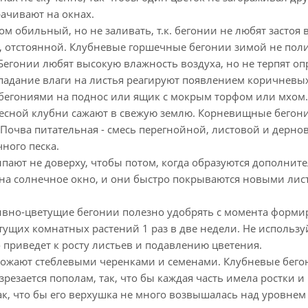
ачивают на окнах.
ом обильный, но не заливать, т.к. бегонии не любят застоя
 отстоянной. Клубневые горшечные бегонии зимой не полив
Бегонии любят высокую влажность воздуха, но не терпят оп
падание влаги на листья реагируют появлением коричневых
 бегониями на поднос или ящик с мокрым торфом или мхом.
весной клубни сажают в свежую землю. Корневищные бегони
. Почва питательная - смесь перегнойной, листовой и дерн
ного песка.
ыпают не доверху, чтобы потом, когда образуются дополни
на солнечное окно, и они быстро покрываются новыми лист
ивно-цветущие бегонии полезно удобрять с момента форм
тущих комнатных растений 1 раз в две недели. Не использ
то приведет к росту листьев и подавлению цветения.
ожают стеблевыми черенками и семенами. Клубневые бего
зрезается пополам, так, что бы каждая часть имела ростки и
к, что бы его верхушка не много возвышалась над уровнем