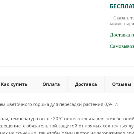
БЕСПЛА
Сказать т
комментари
Доставка 
Самовывоз 
Как купить
Оплата
Доставка
Отзывы
м цветочного горшка для пересадки растения 0,9-1л
ная, температура выше 20°С нежелательна для этих бегоний
свещение, с обязательной защитой от прямых солнечных лу
нах не скученно, так чтобы один цветок не загораживал др