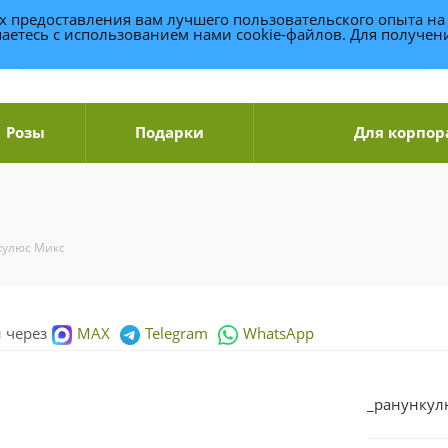
ях предоставления вам лучшего пользовательского опыта на
аетесь с использованием нами cookie-файлов. Для получе
Розы
Подарки
Для корпор
кулюс Микс
и через
MAX
Telegram
WhatsApp
_ранункул