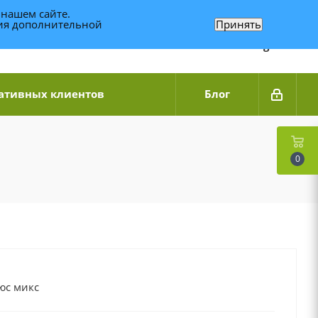
 нашем сайте.
ния дополнительной
Принять
Связаться по WhatsApp
+7 (989) 95-14-014
Звоните с 9:00 до 20:00
Связаться по Telegram
ативных клиентов
Блог
0
юс микс