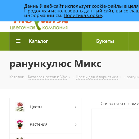
Данный веб-сайт использует cookie-файлы в цел
Продолжая использовать данный сайт, вы соглаш
информации см.
Политика Cookie
.
Доставка цветов по Уфе
Каталог
Букеты
ранункулюс Микс
Каталог
-
Каталог цветов в Уфе
-
Цветы для флористики
-
ранун
Связаться с нам
Цветы
Растения