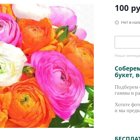
100
ру
Нет в на
Наши менедже
Собере
букет, 
Подберем с
гаммы и ра
Хотите фото
и мы предв
БЕСПЛА