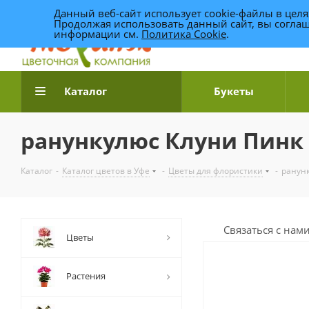
Данный веб-сайт использует cookie-файлы в цел
Продолжая использовать данный сайт, вы соглаш
информации см.
Политика Cookie
.
Доставка цветов по Уфе
Каталог
Букеты
ранункулюс Клуни Пинк
Каталог
-
Каталог цветов в Уфе
-
Цветы для флористики
-
ранун
Связаться с нам
Цветы
Растения