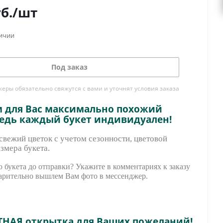
б.
/шт
личии
Под заказ
ры обязательно свяжутся с вами и уточнят условия заказа
м для Вас максимально похожий
ведь каждый букет индивидуален!
вежий цветок с учетом сезонности, цветовой
змера букета.
 букета до отправки? Укажите в комментариях к заказу
арительно вышле
м Вам фото в мессенджер.
ТНАЯ открытка для Ваших пожеланий!