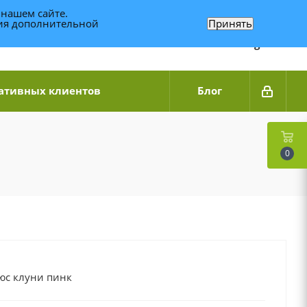
 нашем сайте.
ния дополнительной
Принять
Связаться по WhatsApp
+7 (989) 95-14-014
Звоните с 9:00 до 20:00
Связаться по Telegram
ативных клиентов
Блог
0
юс клуни пинк