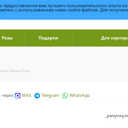
ях предоставления вам лучшего пользовательского опыта на
аетесь с использованием нами cookie-файлов. Для получе
Розы
Подарки
Для корпор
кулюс Клуни Пинк
и через
MAX
Telegram
WhatsApp
_ранункул