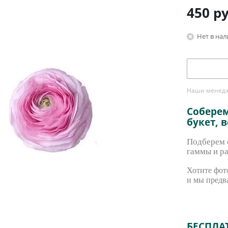
450
ру
Нет в на
Наши менедже
Собере
букет, 
Подберем с
гаммы и ра
Хотите фото
и мы предв
БЕСПЛА