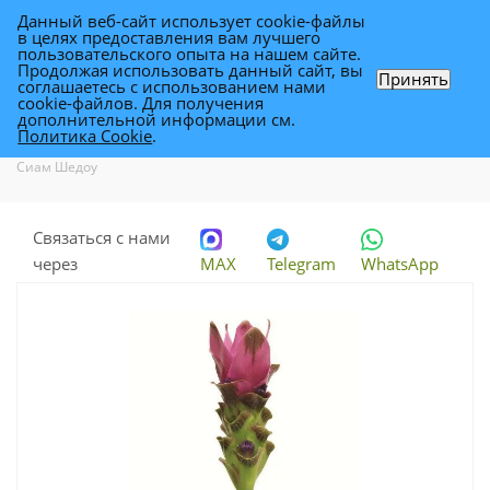
Данный веб-сайт использует cookie-файлы
0
в целях предоставления вам лучшего
пользовательского опыта на нашем сайте.
Продолжая использовать данный сайт, вы
Принять
соглашаетесь с использованием нами
куркума Сиам Шедоу
cookie-файлов. Для получения
дополнительной информации см.
Политика Cookie
.
Каталог
-
Каталог цветов в Уфе
-
Цветы для флористики
-
куркума
Сиам Шедоу
Связаться с нами
через
MAX
Telegram
WhatsApp