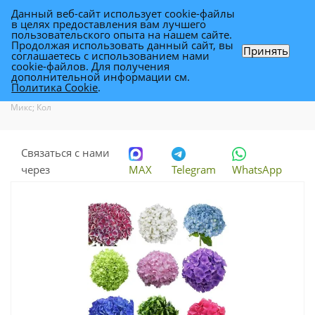
Данный веб-сайт использует cookie-файлы
0
в целях предоставления вам лучшего
пользовательского опыта на нашем сайте.
Продолжая использовать данный сайт, вы
Принять
соглашаетесь с использованием нами
гидрангия Микс; Кол
cookie-файлов. Для получения
дополнительной информации см.
Политика Cookie
.
Каталог
-
Каталог цветов в Уфе
-
Цветы для флористики
-
гидрангия
Микс; Кол
Связаться с нами
через
MAX
Telegram
WhatsApp