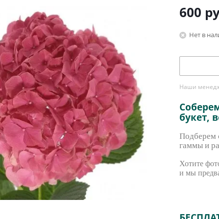
600
ру
Нет в на
Наши менедже
Собере
букет, 
Подберем с
гаммы и ра
Хотите фото
и мы предв
БЕСПЛА