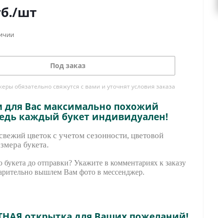
б.
/шт
личии
Под заказ
ры обязательно свяжутся с вами и уточнят условия заказа
м для Вас максимально похожий
ведь каждый букет индивидуален!
вежий цветок с учетом сезонности, цветовой
змера букета.
 букета до отправки? Укажите в комментариях к заказу
арительно вышле
м Вам фото в мессенджер.
ТНАЯ открытка для Ваших пожеланий!