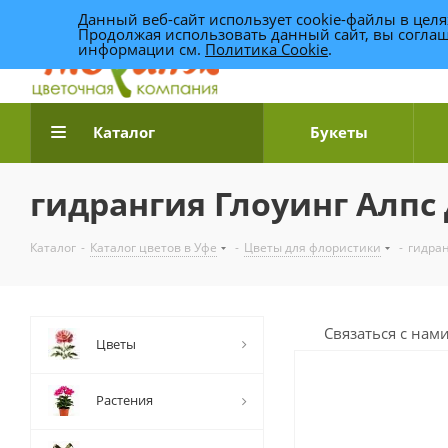
Данный веб-сайт использует cookie-файлы в цел
Продолжая использовать данный сайт, вы соглаш
информации см.
Политика Cookie
.
Доставка цветов по Уфе
Каталог
Букеты
гидрангия Глоуинг Алпс
Каталог
-
Каталог цветов в Уфе
-
Цветы для флористики
-
гидран
Связаться с нам
Цветы
Растения