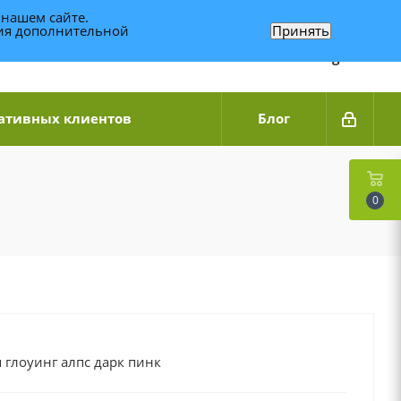
 нашем сайте.
ния дополнительной
Принять
Связаться по WhatsApp
+7 (989) 95-14-014
Звоните с 9:00 до 20:00
Связаться по Telegram
ативных клиентов
Блог
0
 глоуинг алпс дарк пинк