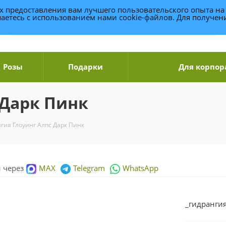
ях предоставления вам лучшего пользовательского опыта на
аетесь с использованием нами cookie-файлов. Для получе
Розы
Подарки
Для корпор
 Дарк Пинк
гия Глоуинг Алпс Дарк Пинк
и через
MAX
Telegram
WhatsApp
_гидрангия